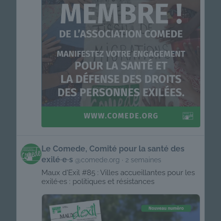
Get
Le Comede, Comité pour la santé des
to
exilé·e·s
@comede.org
2 semaines
this
post
Maux d'Exil #85 : Villes accueillantes pour les
exilé·es : politiques et résistances