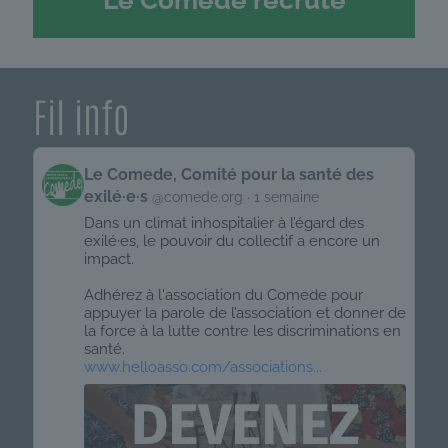
Le Comede recrute
Fil info
Get
Le Comede, Comité pour la santé des
to
exilé·e·s
@comede.org
1 semaine
this
post
Dans un climat inhospitalier à l’égard des
exilé·es, le pouvoir du collectif a encore un
impact.
Adhérez à l'association du Comede pour
appuyer la parole de l’association et donner de
la force à la lutte contre les discriminations en
santé.
www.helloasso.com/associations...