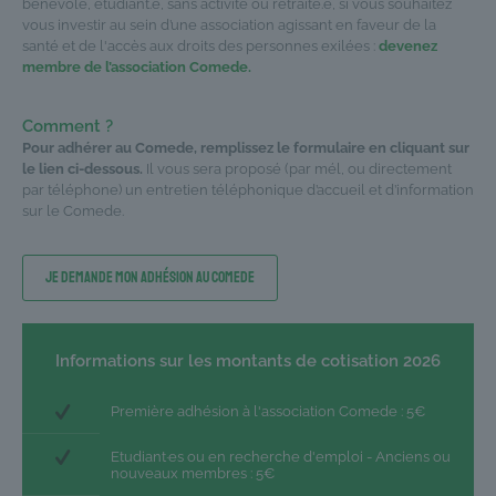
bénévole, étudiant.e, sans activité ou retraité.e, si vous souhaitez
vous investir au sein d’une association agissant en faveur de la
santé et de l'accès aux droits des personnes exilées :
devenez
membre de l’association Comede.
Comment ?
Pour adhérer au Comede, remplissez le formulaire en cliquant sur
le lien ci-dessous.
Il vous sera proposé (par mél, ou directement
par téléphone) un entretien téléphonique d’accueil et d’information
sur le Comede.
Je demande mon adhésion au Comede
Informations sur les montants de cotisation 2026
Première adhésion à l'association Comede : 5€
Etudiant·es ou en recherche d'emploi - Anciens ou
nouveaux membres : 5€