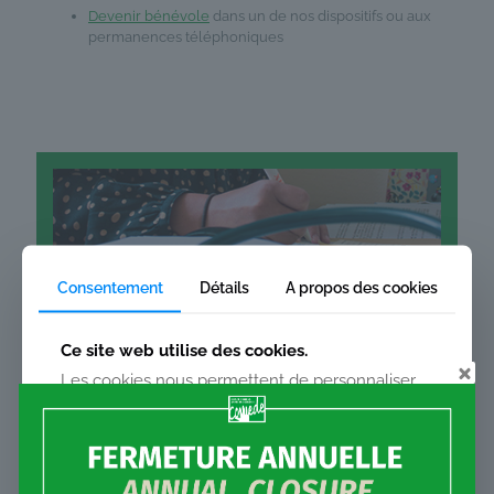
Devenir bénévole
dans un de nos dispositifs ou aux
permanences téléphoniques
Consentement
Détails
A propos des cookies
Ce site web utilise des cookies.
Les cookies nous permettent de personnaliser
le contenu et les annonces, d'offrir des
Nos activités
fonctionnalités relatives aux médias sociaux et
d'analyser notre trafic. Nous partageons