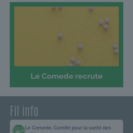
Le Comede recrute
Fil info
Get
Le Comede, Comité pour la santé des
to