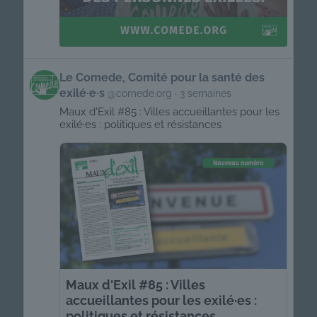
Get
Le Comede, Comité pour la santé des
to
exilé·e·s
@comede.org
3 semaines
this
post
Maux d'Exil #85 : Villes accueillantes pour les
exilé·es : politiques et résistances
Maux d'Exil #85 : Villes
accueillantes pour les exilé·es :
politiques et résistances