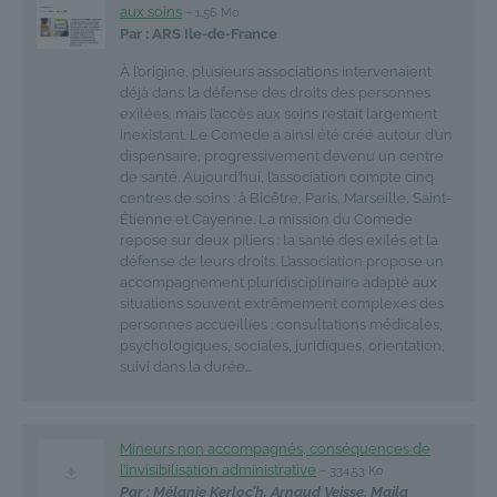
aux soins
– 1,56 Mo
Par : ARS Ile-de-France
À l’origine, plusieurs associations intervenaient
déjà dans la défense des droits des personnes
exilées, mais l’accès aux soins restait largement
inexistant. Le Comede a ainsi été créé autour d’un
dispensaire, progressivement devenu un centre
de santé. Aujourd’hui, l’association compte cinq
centres de soins : à Bicêtre, Paris, Marseille, Saint-
Étienne et Cayenne. La mission du Comede
repose sur deux piliers : la santé des exilés et la
défense de leurs droits. L’association propose un
accompagnement pluridisciplinaire adapté aux
situations souvent extrêmement complexes des
personnes accueillies : consultations médicales,
psychologiques, sociales, juridiques, orientation,
suivi dans la durée…
Mineurs non accompagnés, conséquences de
l’invisibilisation administrative
– 334,53 Ko
Par : Mélanie Kerloc’h, Arnaud Veisse, Maila