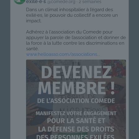
exilé·e·s
@comede.org
2 semaines
this
post
Dans un climat inhospitalier à l’égard des
exilé·es, le pouvoir du collectif a encore un
impact.
Adhérez à l'association du Comede pour
appuyer la parole de l’association et donner de
la force à la lutte contre les discriminations en
santé.
www.helloasso.com/associations...