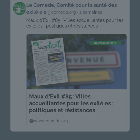
Get
Le Comede, Comité pour la santé des
to
exilé·e·s
@comede.org
2 semaines
this
post
Maux d'Exil #85 : Villes accueillantes pour les
exilé·es : politiques et résistances
Maux d'Exil #85 : Villes
accueillantes pour les exilé·es :
politiques et résistances
www.comede.org