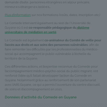
demande d’asile, personnes étrangères en séjour précaire,
mineur·e·s étranger·e·s isolé·e·s…
Plus d’information
sur nos formations (coûts, dates, inscription etc.)
Le Comede intervient également au sein de l'Université de
Guyane où il est
co-responsable pédagogique du
diplôme
universitaire de médiation en santé
.
Le Comede est également
co-animateur du Comité de veille pour
l’accès aux droits et aux soins des personnes vulnérables
, afin de
faire remonter les difficultés par les professionnel·les du médico-
social qui accompagnent le public vulnérable à l’échelle du
territoire de la Guyane.
Ces différentes actions, et l’expertise reconnue du Comede pour
l’accompagnement médico-psycho-social du public migrant, ont
renforcé l’idée qu’il fallait développer l’action du Comede en
Guyane. Notamment grâce au renforcement de son partenariat
avec l’ARS Guyane, ce qui a permis l'ouverture du centre d’accueil,
de soins et d’accompagnement en 2021.
Données d'activité du Comede en Guyane