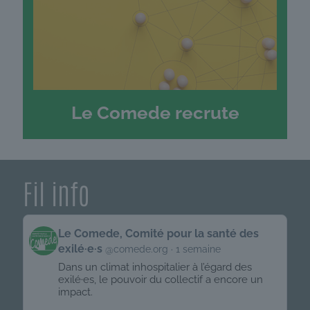
Le Comede recrute
Fil info
Get
Le Comede, Comité pour la santé des
to
exilé·e·s
@comede.org
1 semaine
this
post
Dans un climat inhospitalier à l’égard des
exilé·es, le pouvoir du collectif a encore un
impact.