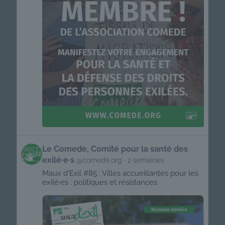
Get
Le Comede, Comité pour la santé des
to
exilé·e·s
@comede.org
2 semaines
this
post
Maux d'Exil #85 : Villes accueillantes pour les
exilé·es : politiques et résistances