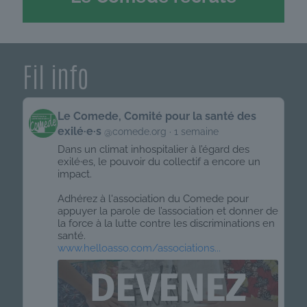
Fil info
Get
Le Comede, Comité pour la santé des
to
exilé·e·s
@comede.org
1 semaine
this
post
Dans un climat inhospitalier à l’égard des
exilé·es, le pouvoir du collectif a encore un
impact.
Adhérez à l'association du Comede pour
appuyer la parole de l’association et donner de
la force à la lutte contre les discriminations en
santé.
www.helloasso.com/associations...